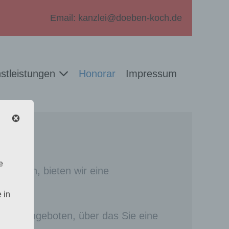
Email: kanzlei@doeben-koch.de
stleistungen
Honorar
Impressum
e
ansehen, bieten wir eine
 in
euer angeboten, über das Sie eine