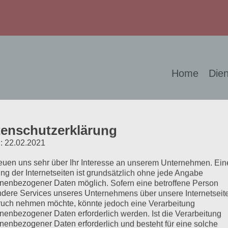
Home
Dien
enschutzerklärung
: 22.02.2021
reuen uns sehr über Ihr Interesse an unserem Unternehmen. Ein
ng, die wir in dieser Form als besonders sinnvoll 
ng der Internetseiten ist grundsätzlich ohne jede Angabe
nenbezogener Daten möglich. Sofern eine betroffene Person
dere Services unseres Unternehmens über unsere Internetseite
uch nehmen möchte, könnte jedoch eine Verarbeitung
denhonorar zuzüglich der gesetzlichen Mehrwertst
nenbezogener Daten erforderlich werden. Ist die Verarbeitung
nenbezogener Daten erforderlich und besteht für eine solche